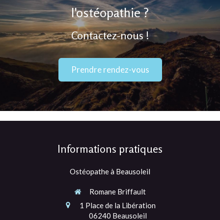
l'ostéopathie ?
Contactez-nous !
Prendre rendez-vous
Informations pratiques
Ostéopathe à Beausoleil
Romane Briffault
1 Place de la Libération
06240
Beausoleil