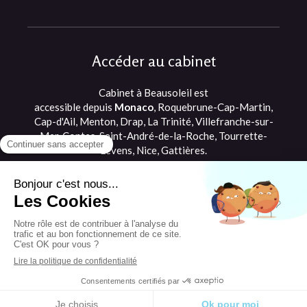
Accéder au cabinet
Cabinet à Beausoleil est
accessible depuis
Monaco
, Roquebrune-Cap-Martin,
Cap-d'Ail, Menton, Drap, La Trinité, Villefranche-sur-
Mer, Contes, Saint-André-de-la-Roche, Tourrette-
Levens, Nice, Gattières.
©2021 Romane Briffault - Ostéopathe
Beausoleil, proche de Monaco et Cap d'Ail
Plan du site
Mentions légales
Création et référencement du site par Simplébo