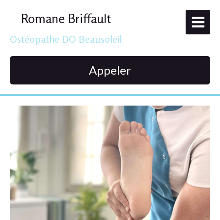
Romane Briffault
Ostéopathe DO Beausoleil
Appeler