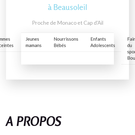
à Beausoleil
Proche de Monaco et Cap d'Ail
mmes
Jeunes
Nourrissons
Enfants
Fai
ceintes
mamans
Bébés
Adolescents
du
spo
Bou
A PROPOS