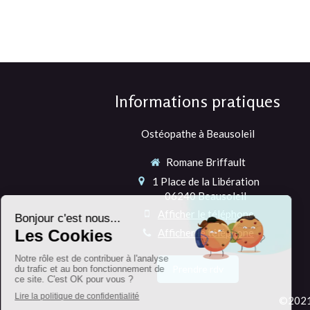
Informations pratiques
Ostéopathe à Beausoleil
Romane Briffault
1 Place de la Libération
06240
Beausoleil
Afficher le téléphone
Afficher le téléphone
Prendre rdv
©2021 