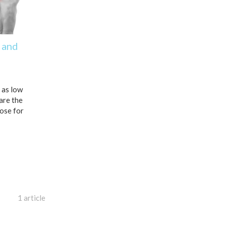
k and
 as low
 are the
ose for
1 article