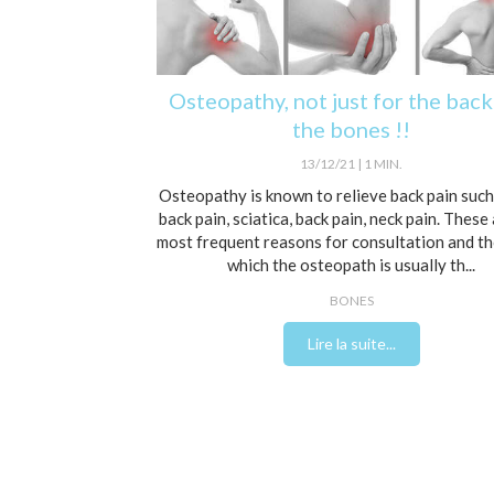
Osteopathy, not just for the bac
the bones !!
13/12/21
1 MIN.
Osteopathy is known to relieve back pain such
back pain, sciatica, back pain, neck pain. These
most frequent reasons for consultation and th
which the osteopath is usually th...
BONES
Lire la suite...