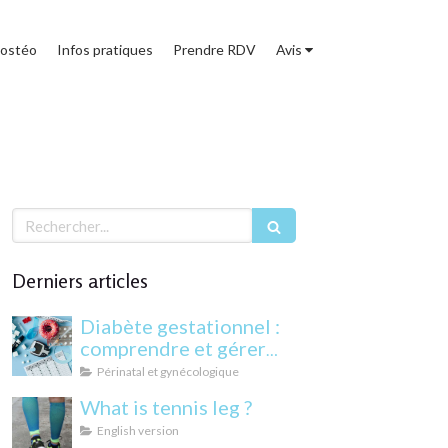
 ostéo
Infos pratiques
Prendre RDV
Avis
Rechercher
Derniers articles
Diabète gestationnel :
comprendre et gérer
cette condition
Périnatal et gynécologique
pendant la grossesse
What is tennis leg ?
English version