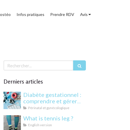
 ostéo
Infos pratiques
Prendre RDV
Avis
Rechercher
Derniers articles
Diabète gestationnel :
comprendre et gérer
cette condition
Périnatal et gynécologique
pendant la grossesse
What is tennis leg ?
English version