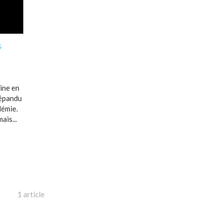
s
ine en
répandu
démie.
is...
1 article