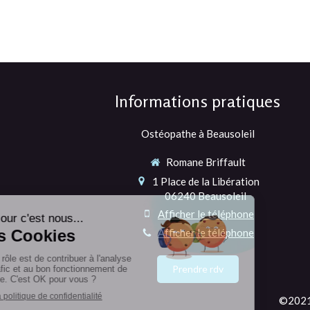
Informations pratiques
Ostéopathe à Beausoleil
Romane Briffault
1 Place de la Libération
06240
Beausoleil
Afficher le téléphone
Afficher le téléphone
Prendre rdv
©2021 