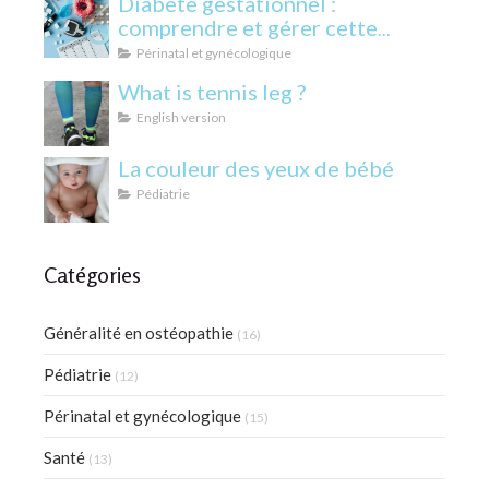
Diabète gestationnel :
comprendre et gérer cette
condition pendant la grossesse
Périnatal et gynécologique
What is tennis leg ?
English version
La couleur des yeux de bébé
Pédiatrie
Catégories
Généralité en ostéopathie
(16)
Pédiatrie
(12)
Périnatal et gynécologique
(15)
Santé
(13)