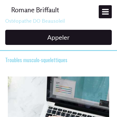
Romane Briffault
Ostéopathe DO Beausoleil
Appeler
Troubles musculo-squelettiques