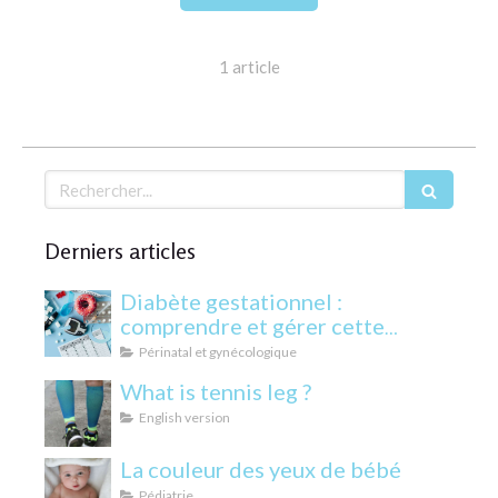
1 article
Rechercher
Derniers articles
Diabète gestationnel :
comprendre et gérer cette
condition pendant la grossesse
Périnatal et gynécologique
What is tennis leg ?
English version
La couleur des yeux de bébé
Pédiatrie