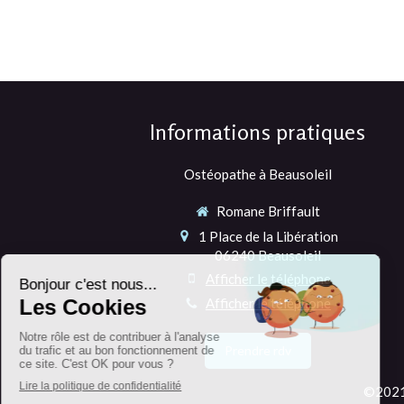
Informations pratiques
Ostéopathe à Beausoleil
Romane Briffault
1 Place de la Libération
06240
Beausoleil
Afficher le téléphone
Afficher le téléphone
Prendre rdv
©2021 