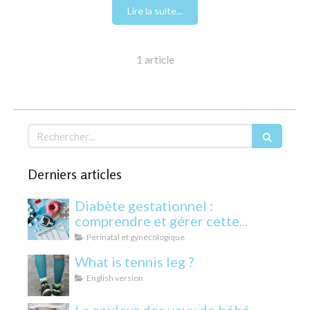
Lire la suite...
1 article
Rechercher
Derniers articles
Diabète gestationnel :
comprendre et gérer cette
condition pendant la grossesse
Périnatal et gynécologique
What is tennis leg ?
English version