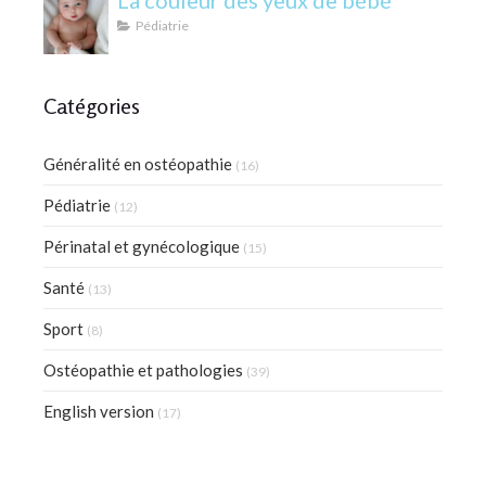
La couleur des yeux de bébé
Pédiatrie
Catégories
Généralité en ostéopathie
(16)
Pédiatrie
(12)
Périnatal et gynécologique
(15)
Santé
(13)
Sport
(8)
Ostéopathie et pathologies
(39)
English version
(17)