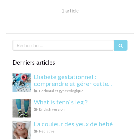
1 article
Rechercher
Derniers articles
Diabète gestationnel :
comprendre et gérer cette
condition pendant la grossesse
Périnatal et gynécologique
What is tennis leg ?
English version
La couleur des yeux de bébé
Pédiatrie