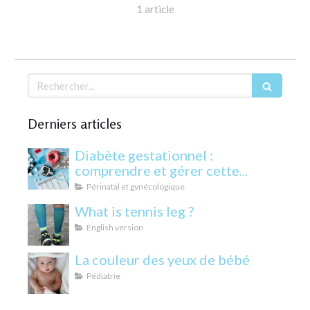
1 article
Rechercher
Derniers articles
Diabète gestationnel :
comprendre et gérer cette
condition pendant la grossesse
Périnatal et gynécologique
What is tennis leg ?
English version
La couleur des yeux de bébé
Pédiatrie