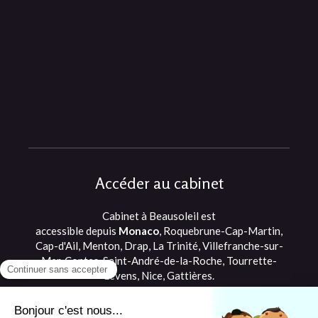
Accéder au cabinet
Cabinet à Beausoleil est
accessible depuis
Monaco
, Roquebrune-Cap-Martin,
Cap-d'Ail, Menton, Drap, La Trinité, Villefranche-sur-
Mer, Contes, Saint-André-de-la-Roche, Tourrette-
Levens, Nice, Gattières.
©2021 Romane Briffault - Ostéopathe
Beausoleil, proche de Monaco et Cap d'Ail