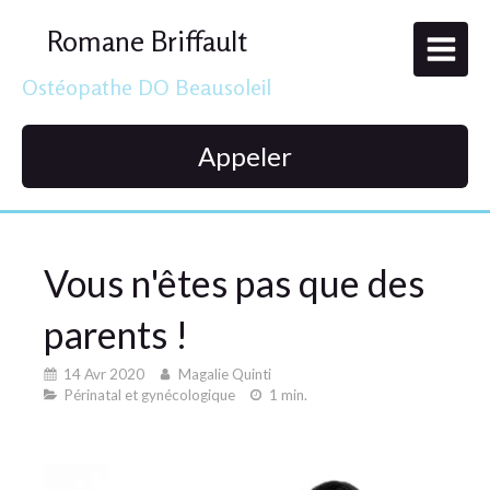
Romane Briffault
Ostéopathe DO Beausoleil
Appeler
Vous n'êtes pas que des
parents !
14 Avr 2020
Magalie Quinti
Périnatal et gynécologique
1 min.