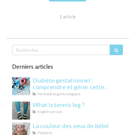
1 article
Rechercher
Derniers articles
Diabète gestationnel :
comprendre et gérer cette
condition pendant la grossesse
Périnatal et gynécologique
What is tennis leg ?
English version
La couleur des yeux de bébé
Pédiatrie