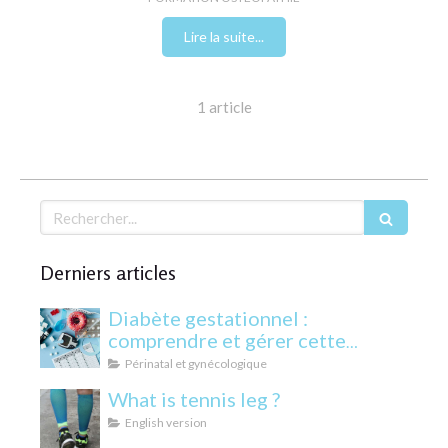
Lire la suite...
1 article
Rechercher
Derniers articles
Diabète gestationnel :
comprendre et gérer cette
condition pendant la grossesse
Périnatal et gynécologique
What is tennis leg ?
English version