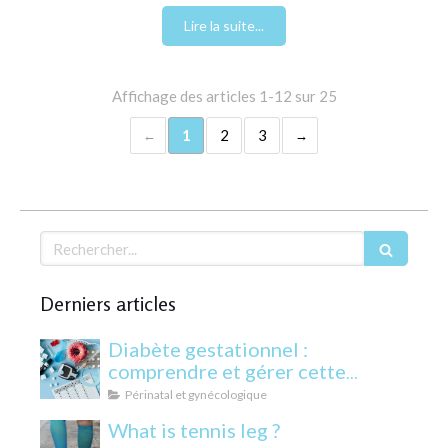
Lire la suite...
Affichage des articles 1-12 sur 25
1
2
3
Rechercher
Derniers articles
Diabète gestationnel :
comprendre et gérer cette
condition pendant la grossesse
Périnatal et gynécologique
What is tennis leg ?