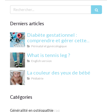
Rechercher
Derniers articles
Diabète gestationnel :
comprendre et gérer cette
condition pendant la grossesse
Périnatal et gynécologique
What is tennis leg ?
English version
La couleur des yeux de bébé
Pédiatrie
Catégories
Généralité en ostéopathie
(16)