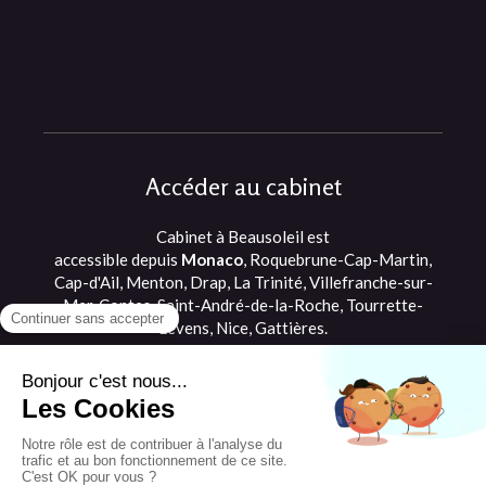
Accéder au cabinet
Cabinet à Beausoleil est
accessible depuis
Monaco
, Roquebrune-Cap-Martin,
Cap-d'Ail, Menton, Drap, La Trinité, Villefranche-sur-
Mer, Contes, Saint-André-de-la-Roche, Tourrette-
Levens, Nice, Gattières.
©2021 Romane Briffault - Ostéopathe
Beausoleil, proche de Monaco et Cap d'Ail
Plan du site
Mentions légales