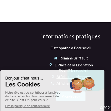
Informations pratiques
Ostéopathe à Beausoleil
Romane Briffault
1 Place de la Libération
06240
Beausoleil
Afficher le téléphone
Afficher le téléphone
Prendre rdv
©2021 