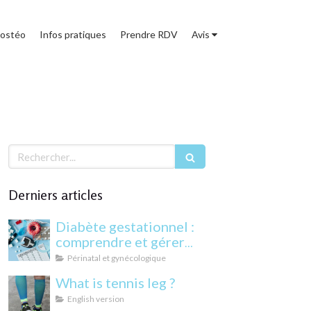
 ostéo
Infos pratiques
Prendre RDV
Avis
Rechercher
Derniers articles
Diabète gestationnel :
comprendre et gérer
cette condition
Périnatal et gynécologique
pendant la grossesse
What is tennis leg ?
English version