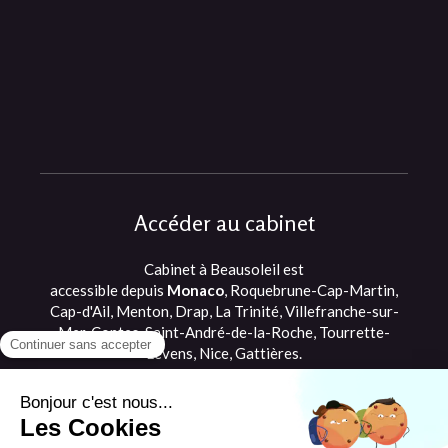
Accéder au cabinet
Cabinet à Beausoleil est
accessible depuis
Monaco
, Roquebrune-Cap-Martin,
Cap-d'Ail, Menton, Drap, La Trinité, Villefranche-sur-
Mer, Contes, Saint-André-de-la-Roche, Tourrette-
Levens, Nice, Gattières.
©2021 Romane Briffault - Ostéopathe
Beausoleil, proche de Monaco et Cap d'Ail