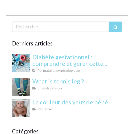
Rechercher
Derniers articles
Diabète gestationnel :
comprendre et gérer cette
condition pendant la grossesse
Périnatal et gynécologique
What is tennis leg ?
English version
La couleur des yeux de bébé
Pédiatrie
Catégories