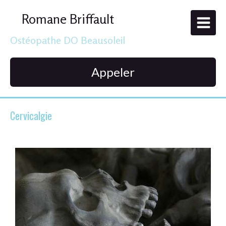
Romane Briffault
Ostéopathe DO Beausoleil
Appeler
Cervicalgie