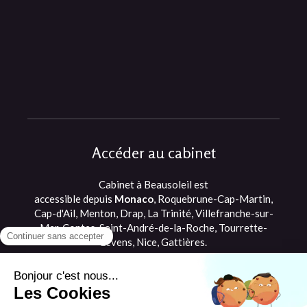
Accéder au cabinet
Cabinet à Beausoleil est
accessible depuis
Monaco
, Roquebrune-Cap-Martin,
Cap-d'Ail, Menton, Drap, La Trinité, Villefranche-sur-
Mer, Contes, Saint-André-de-la-Roche, Tourrette-
Levens, Nice, Gattières.
©2021 Romane Briffault - Ostéopathe
Beausoleil, proche de Monaco et Cap d'Ail