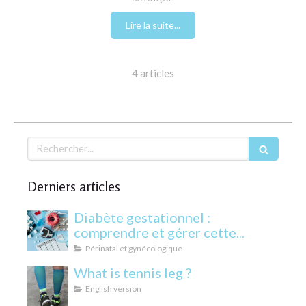
Lire la suite...
4 articles
Rechercher
Derniers articles
Diabète gestationnel :
comprendre et gérer cette
condition pendant la grossesse
Périnatal et gynécologique
What is tennis leg ?
English version