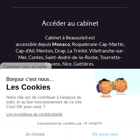
Accéder au cabinet
Cabinet à Beausoleil est
accessible depuis
Monaco
, Roquebrune-Cap-Martin,
Cap-d'Ail, Menton, Drap, La Trinité, Villefranche-sur-
Mer, Contes, Saint-André-de-la-Roche, Tourrette-
Levens, Nice, Gattières.
©2021 Romane Briffault - Ostéopathe
Beausoleil, proche de Monaco et Cap d'Ail
Plan du site
Mentions légales
Création et référencement du site par Simplébo