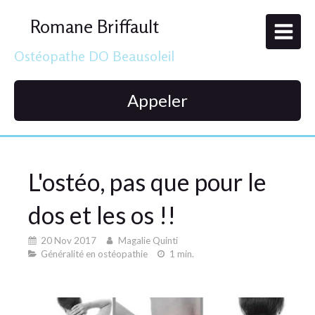
Romane Briffault
Ostéopathe DO Beausoleil
Appeler
L'ostéo, pas que pour le
dos et les os !!
20 Nov 2017
Magalie Quinti
Généralité en ostéopathie
1 min.