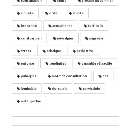
constipation
colite
trouble du sommeil
sinusite
otite
rhinite
bronchite
acouphènes
torticolis
canal carpien
névralgies
migraine
stress
sciatique
périostite
entorse
tendinites
capsulite rétractile
pubalgies
motif de consultation
dos
lombalgie
dorsalgie
cervicalgie
ostéopathie