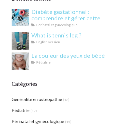
Diabète gestationnel :
comprendre et gérer cette
condition pendant la grossesse
Périnatal et gynécologique
What is tennis leg ?
English version
La couleur des yeux de bébé
Pédiatrie
Catégories
Généralité en ostéopathie
(16)
Pédiatrie
(12)
Périnatal et gynécologique
(15)