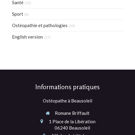
Santé
(13)
Sport
(8)
Ostéopathie et pathologies
(39)
English version
(17)
Informations pratiques
Ostéopathe à Beausoleil
Romane Briffault
1 Place de la Libération
06240
Beausoleil