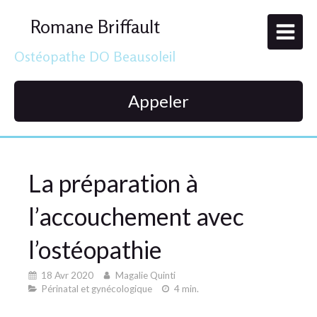
Romane Briffault
Ostéopathe DO Beausoleil
Appeler
La préparation à
l’accouchement avec
l’ostéopathie
18 Avr 2020
Magalie Quinti
Périnatal et gynécologique
4 min.