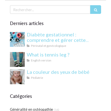
Rechercher
Derniers articles
Diabète gestationnel :
comprendre et gérer cette
condition pendant la grossesse
Périnatal et gynécologique
What is tennis leg ?
English version
La couleur des yeux de bébé
Pédiatrie
Catégories
Généralité en ostéopathie
(16)