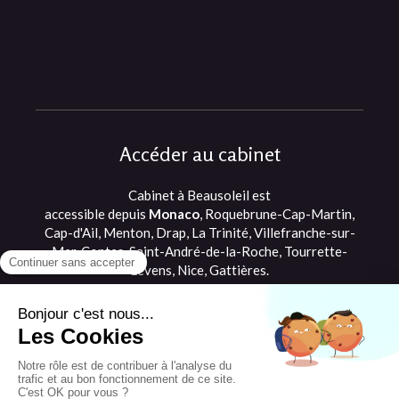
Accéder au cabinet
Cabinet à Beausoleil est
accessible depuis
Monaco
, Roquebrune-Cap-Martin,
Cap-d'Ail, Menton, Drap, La Trinité, Villefranche-sur-
Mer, Contes, Saint-André-de-la-Roche, Tourrette-
Levens, Nice, Gattières.
©2021 Romane Briffault - Ostéopathe
Beausoleil, proche de Monaco et Cap d'Ail
Plan du site
Mentions légales