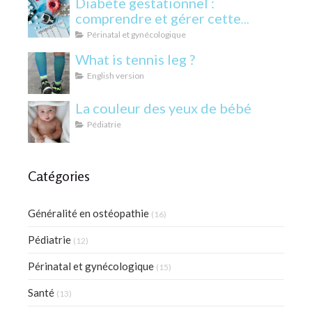
Diabète gestationnel :
comprendre et gérer cette
condition pendant la grossesse
Périnatal et gynécologique
What is tennis leg ?
English version
La couleur des yeux de bébé
Pédiatrie
Catégories
Généralité en ostéopathie
(16)
Pédiatrie
(12)
Périnatal et gynécologique
(15)
Santé
(13)